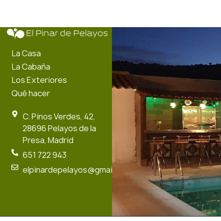
La Casa
La Cabaña
Los Exteriores
Qué hacer
C. Pinos Verdes, 42,
28696 Pelayos de la
Presa, Madrid
651 722 943
elpinardepelayos@gmail.com